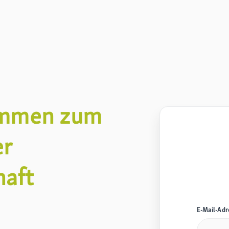
ommen zum
er
aft
E-Mail-Adr